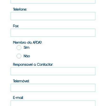
Telefone:
Fax:
Membro da APDA?:
Sim
Não
Responsável a Contactar:
Telemóvel:
E-mail: