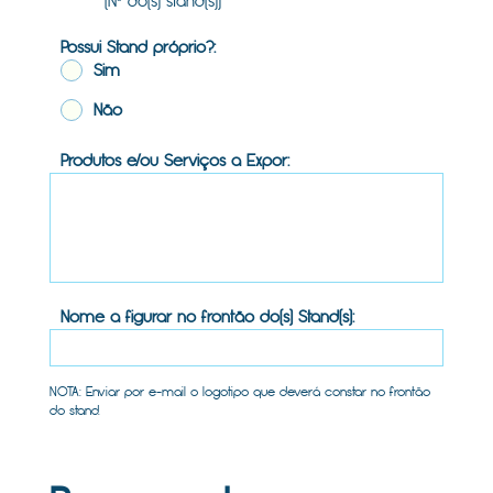
(Nº do(s) stand(s))
Possui Stand próprio?:
Sim
Não
Produtos e/ou Serviços a Expor:
Nome a figurar no frontão do(s) Stand(s):
NOTA: Enviar por e-mail o logotipo que deverá constar no frontão
do stand.