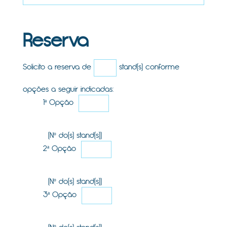
Reserva
Solicito a reserva de
stand(s) conforme
opções a seguir indicadas:
1ª Opção
(Nº do(s) stand(s))
2ª Opção
(Nº do(s) stand(s))
3ª Opção