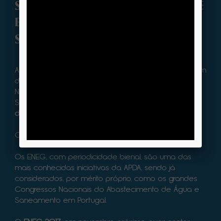
SOBRE O ENCONTRO NACIONAL DE
ENTIDADES GESTORAS DE ÁGUA E
SANEAMENTO
A Associação Portuguesa de Distribuição e Drenagem
de Águas (APDA) vai realizar mais um Encontro
Nacional de Entidades Gestoras de Água e
Saneamento, o ENEG 2017, que decorrerá de
21 a 24
de novembro
, no Évora Hotel.
O dia 24 de novembro será dedicado a visitas.
Os ENEG, com periodicidade bienal, são uma das
mais conhecidas iniciativas da APDA, sendo já
considerados, por mérito próprio, como os grandes
Congressos Nacionais do Abastecimento de Água e
Saneamento em Portugal.